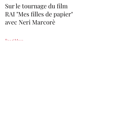
Sur le tournage du film
RAI "Mes filles de papier"
avec Neri Marcorè
Read More
AnnaSax & DJ Set
annasaxdjset@libero.it
(+39)
339 8202966
Angiari (VR) Italie
Italie
Italien