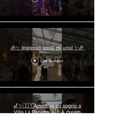
🎉✨ Ingresso sposi da urlo! ✨🎉
Lire la vidéo
🎷✨🇮🇹Aperitivo da sogno a
Villa La Bagatta 🇬🇧A dream
aperitif at Villa La Bagatta 🎷🎧