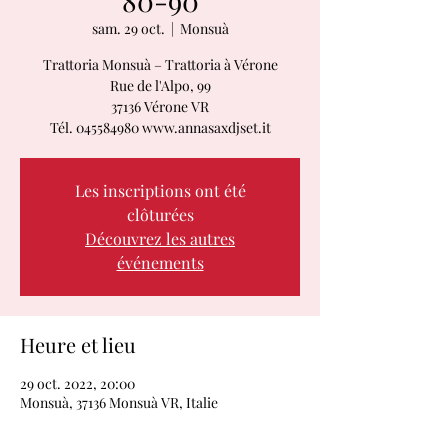
80-90
sam. 29 oct.
  |  
Monsuà
Trattoria Monsuà – Trattoria à Vérone
Rue de l'Alpo, 99
37136 Vérone VR
Tél. 045584980 www.annasaxdjset.it
Les inscriptions ont été
clôturées
Découvrez les autres
événements
Heure et lieu
29 oct. 2022, 20:00
Monsuà, 37136 Monsuà VR, Italie