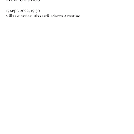
17 sept. 2022, 19:30
Villa Guerrieri Rizzardi, Piazza Agostino
Guerrieri, 1A, 37011 Bardolino VR, Italie
Partager cet événement
AnnaSax & DJ Set
annasaxdjset@libero.it
(+39)
339 8202966
Angiari (VR) Italie
Italie
Italien