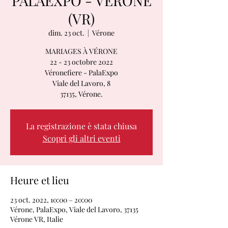
PALAEXPO - VÉRONE
(VR)
dim. 23 oct.
  |  
Vérone
MARIAGES À VÉRONE
22 - 23 octobre 2022
Véronefiere - PalaExpo
Viale del Lavoro, 8
37135, Vérone.
La registrazione è stata chiusa
Scopri gli altri eventi
Heure et lieu
23 oct. 2022, 10:00 – 20:00
Vérone, PalaExpo, Viale del Lavoro, 37135
Vérone VR, Italie