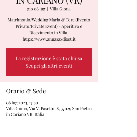
IN CARIANO (VR)
gio 06 lug
  |  
Villa Giona
Matrimonio/Wedding Maria & Tore (Evento
Privato/Private Event) - Aperitivo e
Ricevimento in Villa.
https://www.annasaxdjset.it
La registrazione è stata chiusa
Scopri gli altri eventi
Orario & Sede
06 lug 2023, 17:30
Villa Giona, Via V. Pasetto, 8, 37029 San Pietro
in Cariano VR, Italia