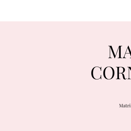
MA
CORN
Matri