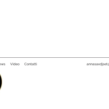
ews
Video
Contatti
annasaxdjset@