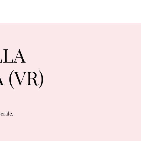
LLA
 (VR)
erale.