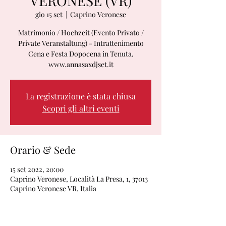
VERONESE (VR)
gio 15 set
  |  
Caprino Veronese
Matrimonio / Hochzeit (Evento Privato /
Private Veranstaltung) - Intrattenimento
Cena e Festa Dopocena in Tenuta.
www.annasaxdjset.it
La registrazione è stata chiusa
Scopri gli altri eventi
Orario & Sede
15 set 2022, 20:00
Caprino Veronese, Località La Presa, 1, 37013
Caprino Veronese VR, Italia