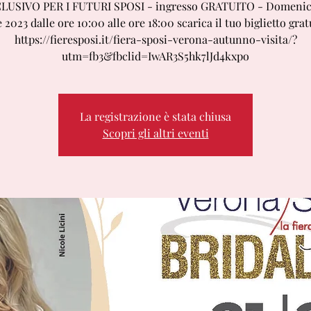
LUSIVO PER I FUTURI SPOSI - ingresso GRATUITO - Domenic
 2023 dalle ore 10:00 alle ore 18:00 scarica il tuo biglietto grat
https://fieresposi.it/fiera-sposi-verona-autunno-visita/?
utm=fb3&fbclid=IwAR3S5hk7lJd4kxpo
La registrazione è stata chiusa
Scopri gli altri eventi