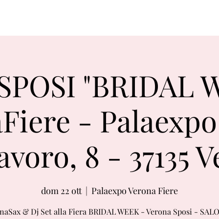
SPOSI "BRIDAL 
Fiere - Palaexpo 
avoro, 8 - 37135 
dom 22 ott
  |  
Palaexpo Verona Fiere
naSax & Dj Set alla Fiera BRIDAL WEEK - Verona Sposi - SAL