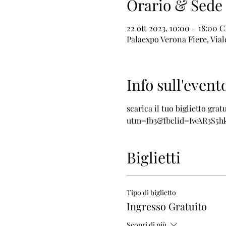
Orario & Sede
22 ott 2023, 10:00 – 18:00 
Palaexpo Verona Fiere, Viale
Info sull'event
scarica il tuo biglietto gra
utm=fb3&fbclid=IwAR3S5hk
Biglietti
Tipo di biglietto
Ingresso Gratuito
Scopri di più