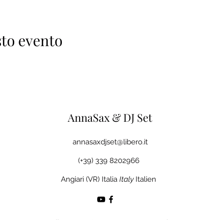
to evento
AnnaSax & DJ Set
annasaxdjset@libero.it
(+39) 339 8202966
Angiari (VR) Italia
Italy
Italien