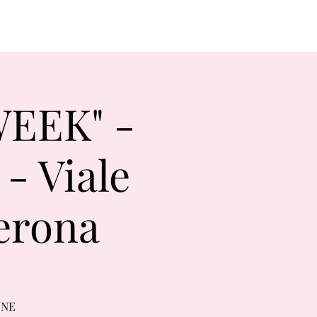
WEEK" -
- Viale
Verona
ONE