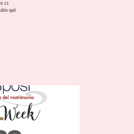
a 22
uito qui