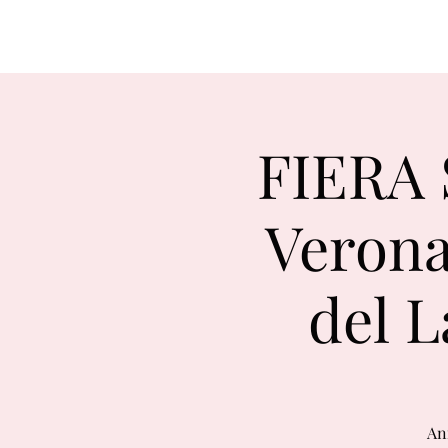
FIERA 
Verona
del L
An