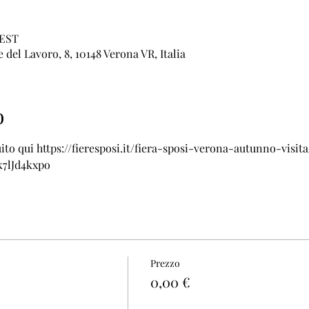
CEST
 del Lavoro, 8, 10148 Verona VR, Italia
o
tuito qui https://fieresposi.it/fiera-sposi-verona-autunno-visita
7lJd4kxpo
Prezzo
0,00 €