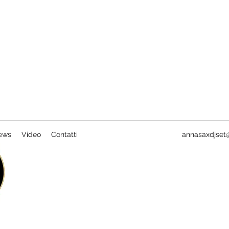
ews
Video
Contatti
annasaxdjset@