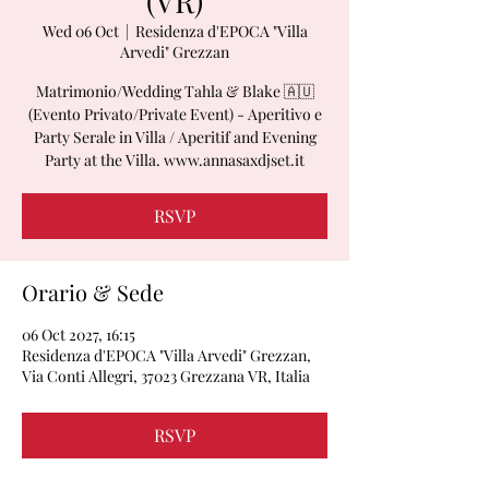
(VR)
Wed 06 Oct
  |  
Residenza d'EPOCA "Villa
Arvedi" Grezzan
Matrimonio/Wedding Tahla & Blake 🇦🇺
(Evento Privato/Private Event) - Aperitivo e
Party Serale in Villa / Aperitif and Evening
Party at the Villa. www.annasaxdjset.it
RSVP
Orario & Sede
06 Oct 2027, 16:15
Residenza d'EPOCA "Villa Arvedi" Grezzan,
Via Conti Allegri, 37023 Grezzana VR, Italia
RSVP