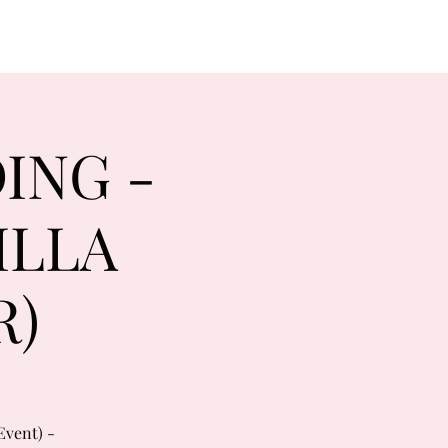
ING -
ILLA
R)
Event) -