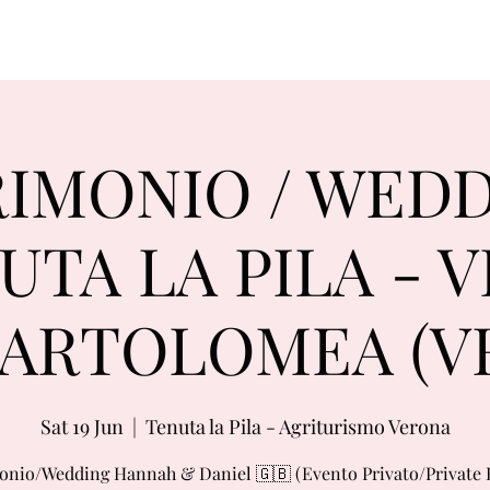
IMONIO / WEDD
UTA LA PILA - V
ARTOLOMEA (V
Sat 19 Jun
  |  
Tenuta la Pila - Agriturismo Verona
nio/Wedding Hannah & Daniel 🇬🇧 (Evento Privato/Private 