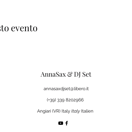
to evento
AnnaSax & DJ Set
annasaxdjset@libero.it
(+39) 339 8202966
Angiari (VR) Italy
Italy
Italien