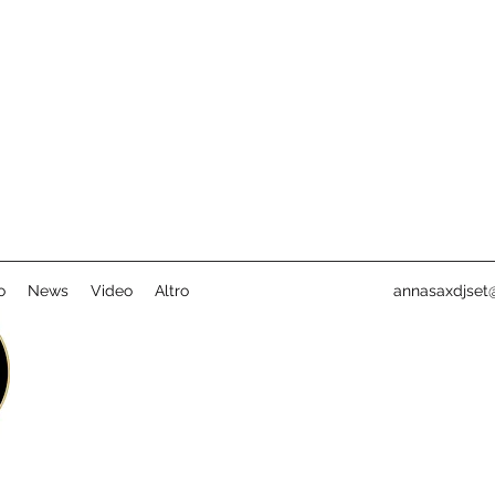
o
News
Video
Altro
annasaxdjset@