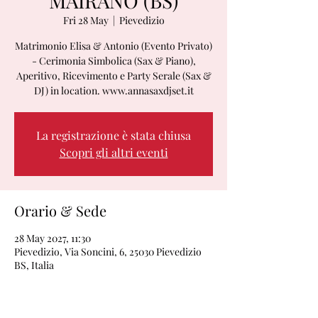
MAIRANO (BS)
Fri 28 May
  |  
Pievedizio
Matrimonio Elisa & Antonio (Evento Privato)
- Cerimonia Simbolica (Sax & Piano),
Aperitivo, Ricevimento e Party Serale (Sax &
DJ) in location. www.annasaxdjset.it
La registrazione è stata chiusa
Scopri gli altri eventi
Orario & Sede
28 May 2027, 11:30
Pievedizio, Via Soncini, 6, 25030 Pievedizio
BS, Italia