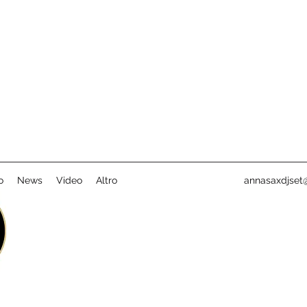
o
News
Video
Altro
annasaxdjset@