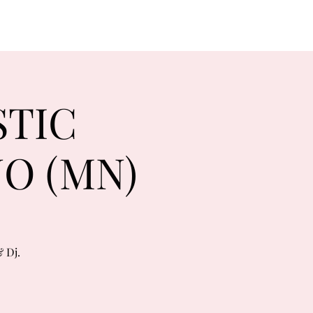
STIC
O (MN)
& Dj.