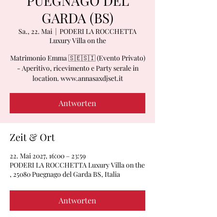
PUEGNAGO DEL
GARDA (BS)
Sa., 22. Mai
  |  
PODERI LA ROCCHETTA
Luxury Villa on the
Matrimonio Emma 🇸🇪🇸🇮 (Evento Privato)
- Aperitivo, ricevimento e Party serale in
location. www.annasaxdjset.it
Antworten
Zeit & Ort
22. Mai 2027, 16:00 – 23:59
PODERI LA ROCCHETTA Luxury Villa on the
, 25080 Puegnago del Garda BS, Italia
Antworten