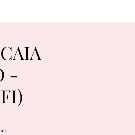
ICAIA
 -
FI)
aus