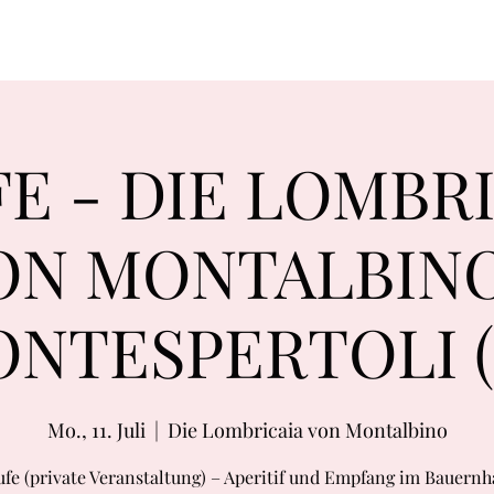
E - DIE LOMBR
ON MONTALBINO
NTESPERTOLI (
Mo., 11. Juli
  |  
Die Lombricaia von Montalbino
ufe (private Veranstaltung) – Aperitif und Empfang im Bauernh