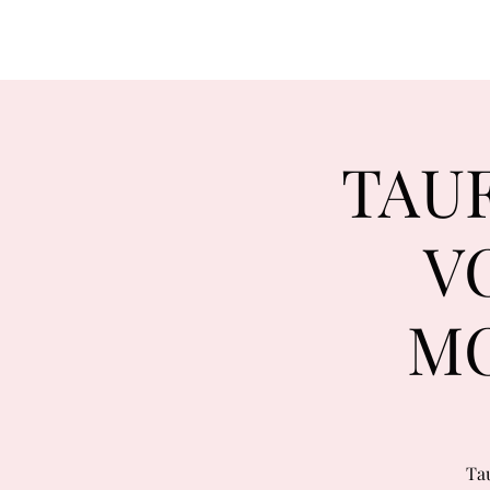
TAUF
V
MO
Ta